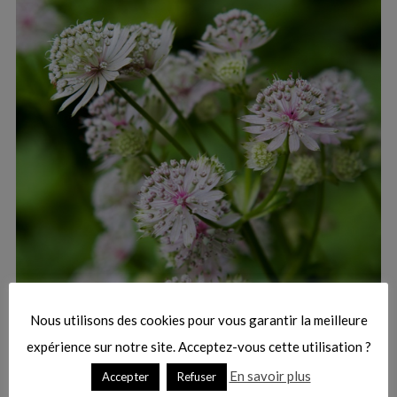
:
S
e
a
r
Nous utilisons des cookies pour vous garantir la meilleure
c
h
expérience sur notre site. Acceptez-vous cette utilisation ?
f
En savoir plus
Accepter
Refuser
o