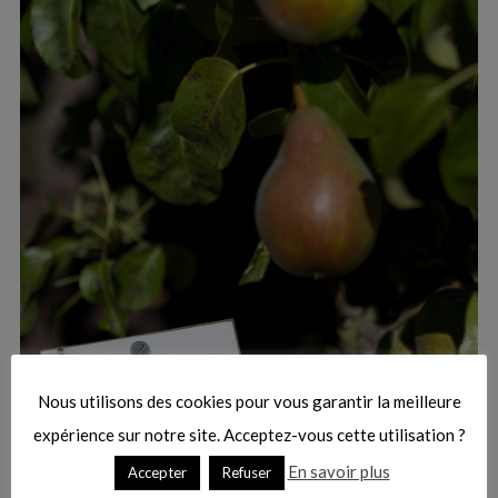
:
S
e
a
r
Nous utilisons des cookies pour vous garantir la meilleure
c
h
expérience sur notre site. Acceptez-vous cette utilisation ?
f
En savoir plus
Accepter
Refuser
o