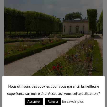
:
S
e
a
r
Nous utilisons des cookies pour vous garantir la meilleure
c
h
expérience sur notre site. Acceptez-vous cette utilisation ?
f
En savoir plus
Accepter
Refuser
o