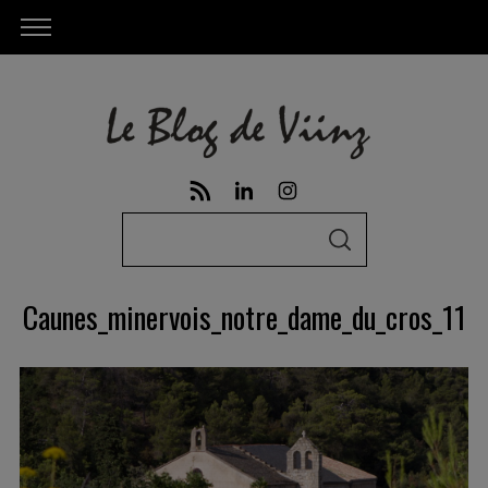
S
S
e
E
A
a
R
Caunes_minervois_notre_dame_du_cros_11
C
r
H
c
h
f
o
r