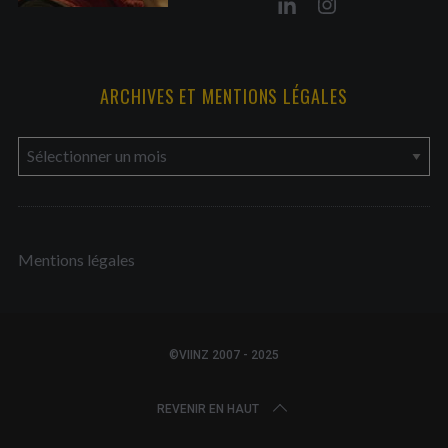
ARCHIVES ET MENTIONS LÉGALES
a
r
c
h
Mentions légales
i
v
e
s
©VIINZ 2007 - 2025
e
t
REVENIR EN HAUT
m