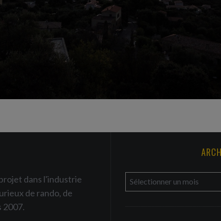
ARCH
a
projet dans l'industrie
r
urieux de rando, de
c
s 2007.
h