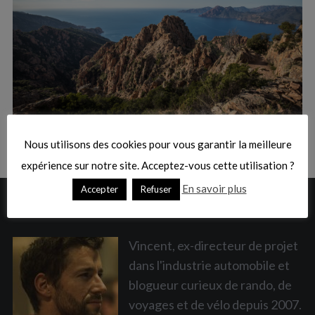
:
S
e
a
Nous utilisons des cookies pour vous garantir la meilleure
r
c
expérience sur notre site. Acceptez-vous cette utilisation ?
h
En savoir plus
Accepter
Refuser
f
A PROPOS
o
r
:
Vincent, ex-directeur de projet
dans l'industrie automobile et
blogueur curieux de rando, de
voyages et de vélo depuis 2007.