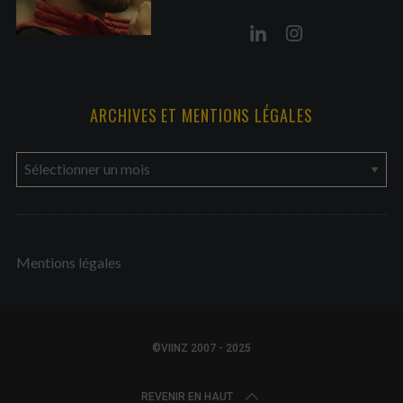
ARCHIVES ET MENTIONS LÉGALES
a
r
c
h
Mentions légales
i
v
e
s
©VIINZ 2007 - 2025
e
t
REVENIR EN HAUT