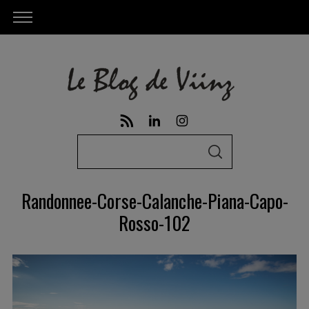
S
S
e
E
A
a
R
Randonnee-Corse-Calanche-Piana-Capo-
C
r
H
Rosso-102
c
h
f
o
r