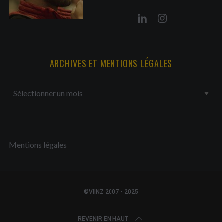
ARCHIVES ET MENTIONS LÉGALES
a
r
c
h
Mentions légales
i
v
e
s
©VIINZ 2007 - 2025
e
t
REVENIR EN HAUT