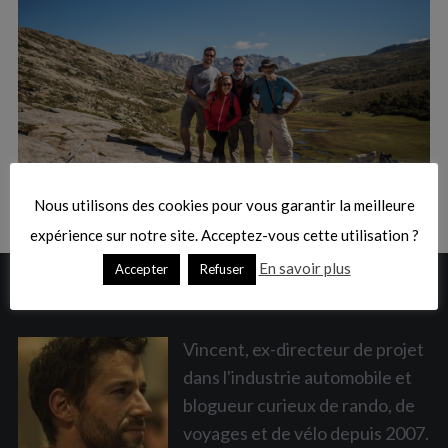
:
S
e
a
Nous utilisons des cookies pour vous garantir la meilleure
r
c
expérience sur notre site. Acceptez-vous cette utilisation ?
h
En savoir plus
Accepter
Refuser
f
A PROPOS
o
r
:
Vincent, ex-directeur de projet
dans l'industrie automobile et
blogueur curieux de rando, de
voyages et de vélo depuis 2007.