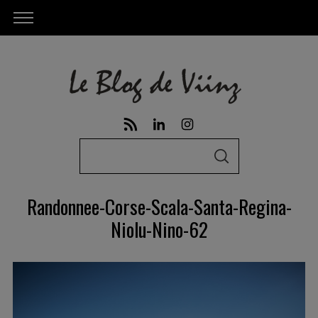
S
S
e
E
A
a
R
Randonnee-Corse-Scala-Santa-Regina-
C
r
H
Niolu-Nino-62
c
h
f
o
r