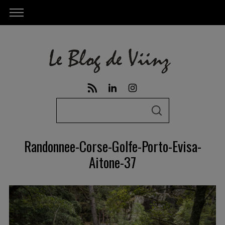
S
S
e
E
A
a
R
Randonnee-Corse-Golfe-Porto-Evisa-
C
r
H
Aitone-37
c
h
f
o
r