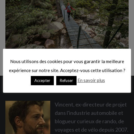
:
S
e
a
Nous utilisons des cookies pour vous garantir la meilleure
r
c
expérience sur notre site. Acceptez-vous cette utilisation ?
h
En savoir plus
Accepter
Refuser
f
A PROPOS
o
r
:
Vincent, ex-directeur de projet
dans l'industrie automobile et
blogueur curieux de rando, de
voyages et de vélo depuis 2007.