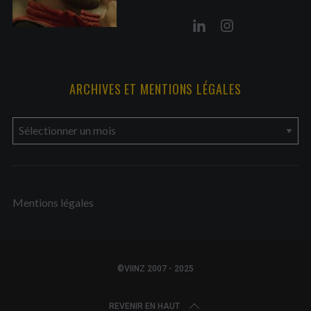
ARCHIVES ET MENTIONS LÉGALES
a
r
c
h
Mentions légales
i
v
e
s
©VIINZ 2007 - 2025
e
t
REVENIR EN HAUT