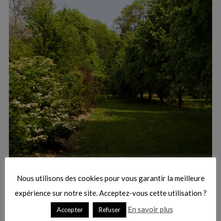
:
S
e
a
r
Nous utilisons des cookies pour vous garantir la meilleure
c
h
expérience sur notre site. Acceptez-vous cette utilisation ?
f
En savoir plus
Accepter
Refuser
o