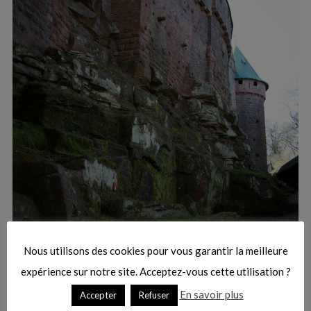
:
S
e
a
r
Nous utilisons des cookies pour vous garantir la meilleure
c
h
expérience sur notre site. Acceptez-vous cette utilisation ?
f
En savoir plus
Accepter
Refuser
o