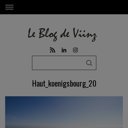
S
S
e
E
A
a
R
Haut_koenigsbourg_20
C
r
H
c
h
f
o
r