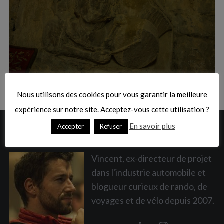
:
S
e
a
Nous utilisons des cookies pour vous garantir la meilleure
r
c
expérience sur notre site. Acceptez-vous cette utilisation ?
h
En savoir plus
Accepter
Refuser
A PROPOS
f
o
r
Vincent, ex-directeur de projet
:
dans l'industrie automobile et
blogueur curieux de rando, de
voyages et de vélo depuis 2007.