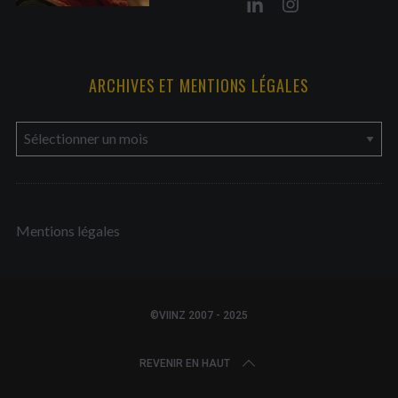
ARCHIVES ET MENTIONS LÉGALES
a
r
c
h
Mentions légales
i
v
e
s
©VIINZ 2007 - 2025
e
t
REVENIR EN HAUT
m