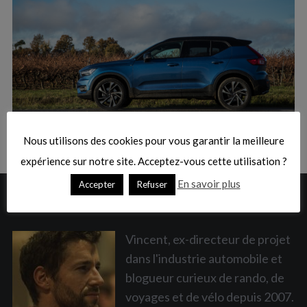
:
S
e
a
Nous utilisons des cookies pour vous garantir la meilleure
r
c
expérience sur notre site. Acceptez-vous cette utilisation ?
h
En savoir plus
Accepter
Refuser
f
A PROPOS
o
r
:
Vincent, ex-directeur de projet
dans l'industrie automobile et
blogueur curieux de rando, de
voyages et de vélo depuis 2007.