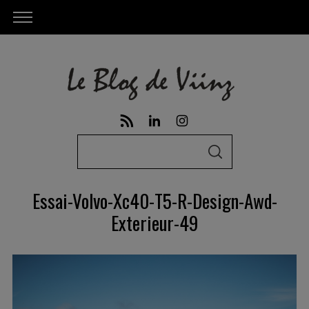
S
S
e
E
A
a
R
Essai-Volvo-Xc40-T5-R-Design-Awd-
C
r
H
Exterieur-49
c
h
f
o
r