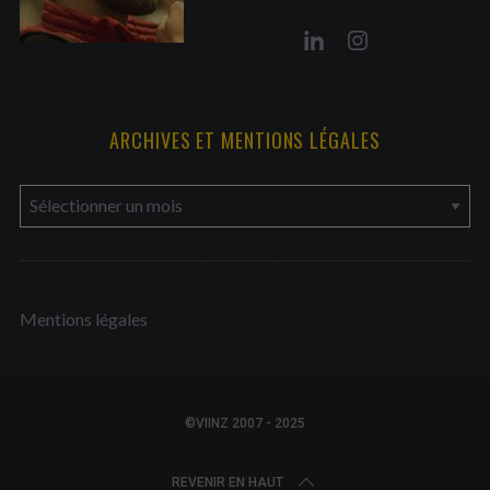
ARCHIVES ET MENTIONS LÉGALES
a
r
c
h
Mentions légales
i
v
e
s
©VIINZ 2007 - 2025
e
t
REVENIR EN HAUT