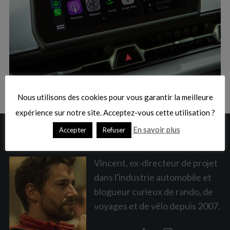
:
S
e
a
Nous utilisons des cookies pour vous garantir la meilleure
r
c
expérience sur notre site. Acceptez-vous cette utilisation ?
h
En savoir plus
Accepter
Refuser
A PROPOS
f
o
r
Vincent, ex-directeur de projet
:
dans l'industrie automobile et
blogueur curieux de rando, de
voyages et de vélo depuis 2007.