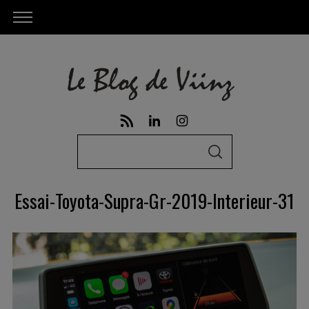
S
S
e
E
A
a
R
Essai-Toyota-Supra-Gr-2019-Interieur-31
C
r
H
c
h
f
o
r