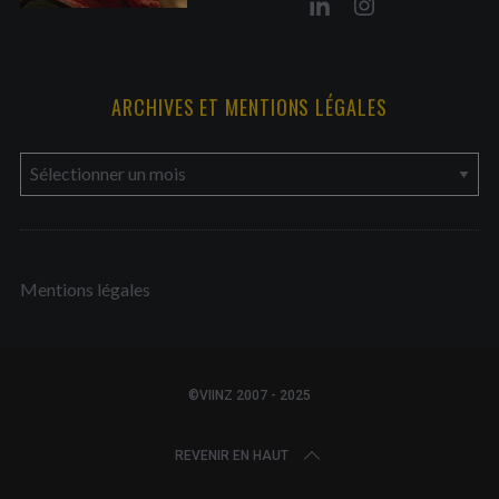
ARCHIVES ET MENTIONS LÉGALES
a
r
c
h
Mentions légales
i
v
e
s
©VIINZ 2007 - 2025
e
t
REVENIR EN HAUT
m