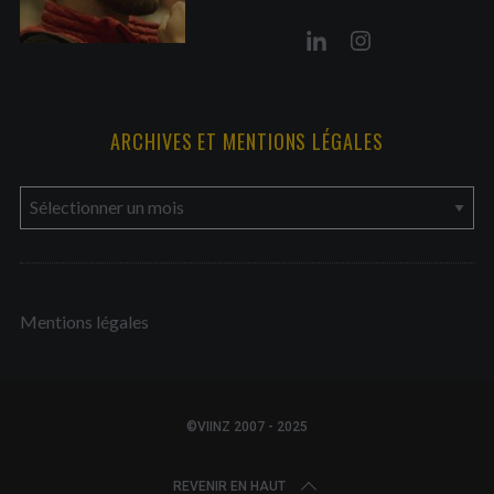
ARCHIVES ET MENTIONS LÉGALES
a
r
c
h
Mentions légales
i
v
e
s
©VIINZ 2007 - 2025
e
t
REVENIR EN HAUT