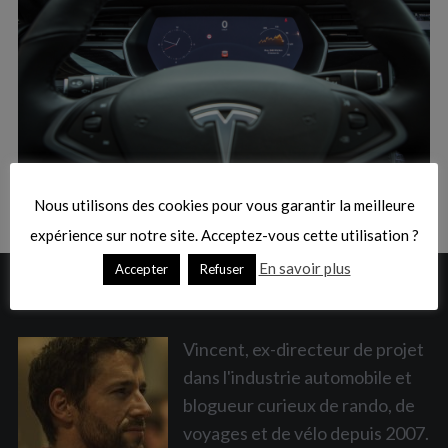
:
S
e
a
Nous utilisons des cookies pour vous garantir la meilleure
r
c
expérience sur notre site. Acceptez-vous cette utilisation ?
h
En savoir plus
Accepter
Refuser
f
A PROPOS
o
r
:
Vincent, ex-directeur de projet
dans l'industrie automobile et
blogueur curieux de rando, de
voyages et de vélo depuis 2007.