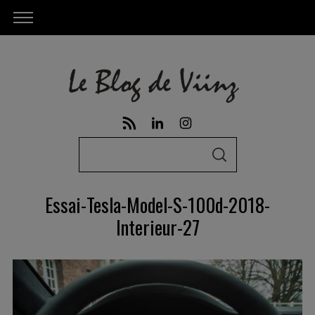
S
S
e
E
A
a
R
Essai-Tesla-Model-S-100d-2018-
C
r
H
Interieur-27
c
h
f
o
r