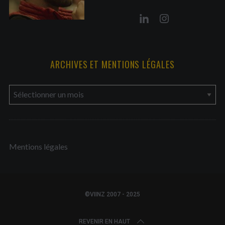
ARCHIVES ET MENTIONS LÉGALES
a
r
c
h
Mentions légales
i
v
e
s
©VIINZ 2007 - 2025
e
t
REVENIR EN HAUT