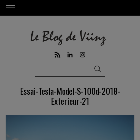
S
S
e
E
A
a
R
Essai-Tesla-Model-S-100d-2018-
C
r
H
Exterieur-21
c
h
f
o
r