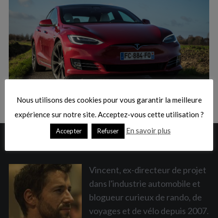
:
S
e
a
Nous utilisons des cookies pour vous garantir la meilleure
r
c
expérience sur notre site. Acceptez-vous cette utilisation ?
h
En savoir plus
Accepter
Refuser
f
A PROPOS
o
r
:
Vincent, ex-directeur de projet
dans l'industrie automobile et
blogueur curieux de rando, de
voyages et de vélo depuis 2007.