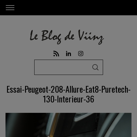
S
S
e
E
A
a
R
Essai-Peugeot-208-Allure-Eat8-Puretech-
C
r
H
130-Interieur-36
c
h
f
o
r