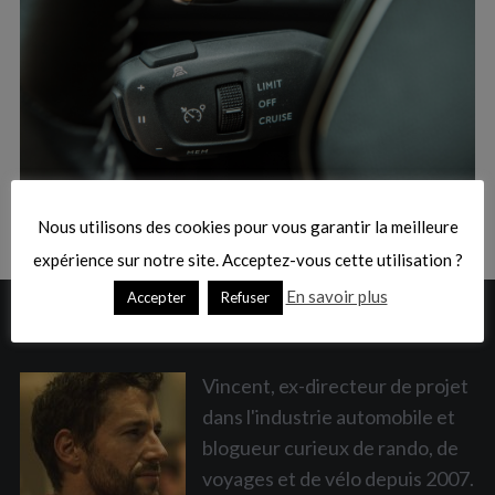
:
S
e
a
Nous utilisons des cookies pour vous garantir la meilleure
r
c
expérience sur notre site. Acceptez-vous cette utilisation ?
h
En savoir plus
Accepter
Refuser
f
A PROPOS
o
r
:
Vincent, ex-directeur de projet
dans l'industrie automobile et
blogueur curieux de rando, de
voyages et de vélo depuis 2007.