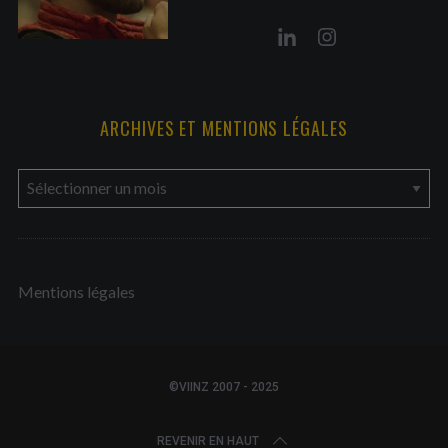
ARCHIVES ET MENTIONS LÉGALES
a
r
c
h
Mentions légales
i
v
e
s
©VIINZ 2007 - 2025
e
t
REVENIR EN HAUT