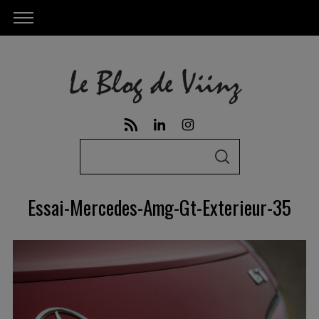
S
S
e
E
A
a
R
Essai-Mercedes-Amg-Gt-Exterieur-35
C
r
H
c
h
f
o
r