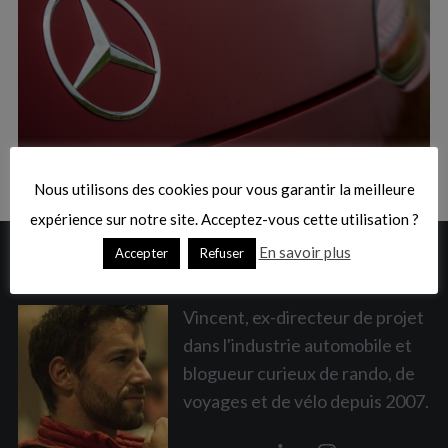
:
S
e
a
Nous utilisons des cookies pour vous garantir la meilleure
r
c
expérience sur notre site. Acceptez-vous cette utilisation ?
h
En savoir plus
Accepter
Refuser
A PROPOS
f
o
r
Vincent, ex-directeur de projet
:
dans l'industrie automobile et
blogueur curieux de rando, de
voyages et de vélo depuis 2007.