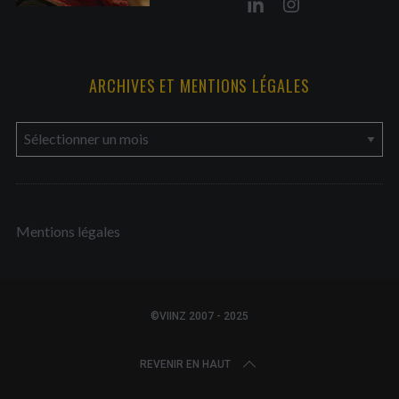
ARCHIVES ET MENTIONS LÉGALES
a
r
c
h
Mentions légales
i
v
e
s
©VIINZ 2007 - 2025
e
t
REVENIR EN HAUT
m