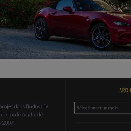
ARCH
a
projet dans l'industrie
r
urieux de rando, de
c
s 2007.
h