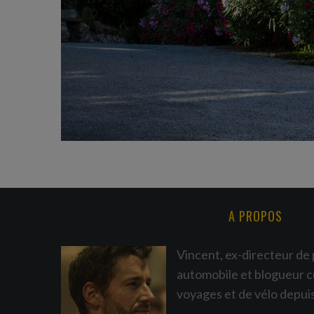
A PROPOS
Vincent, ex-directeur de 
automobile et blogueur c
voyages et de vélo depui