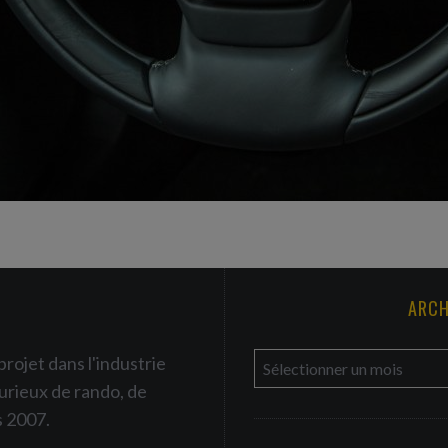
ARCH
a
projet dans l'industrie
r
urieux de rando, de
c
s 2007.
h