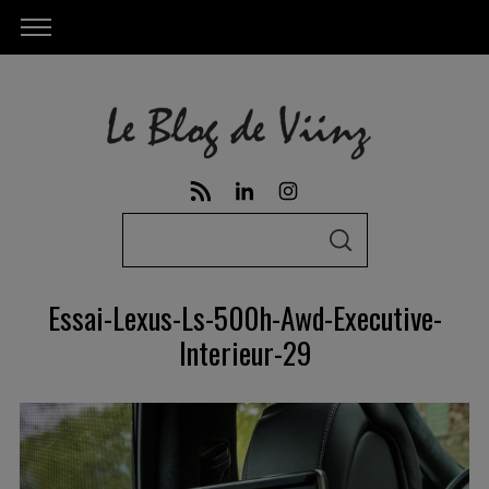
S
S
e
E
A
a
R
Essai-Lexus-Ls-500h-Awd-Executive-
C
r
H
Interieur-29
c
h
f
o
r