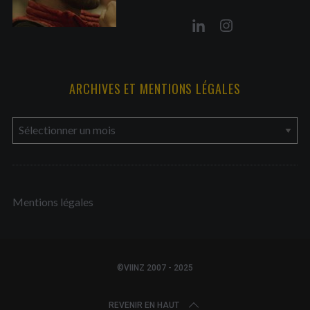
ARCHIVES ET MENTIONS LÉGALES
a
r
c
h
Mentions légales
i
v
e
s
©VIINZ 2007 - 2025
e
t
REVENIR EN HAUT