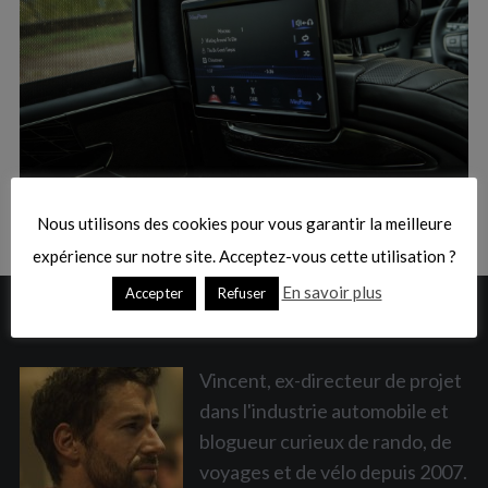
:
S
e
a
Nous utilisons des cookies pour vous garantir la meilleure
r
c
expérience sur notre site. Acceptez-vous cette utilisation ?
h
En savoir plus
Accepter
Refuser
f
A PROPOS
o
r
:
Vincent, ex-directeur de projet
dans l'industrie automobile et
blogueur curieux de rando, de
voyages et de vélo depuis 2007.