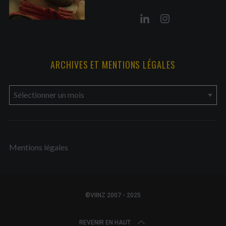
ARCHIVES ET MENTIONS LÉGALES
a
r
c
h
Mentions légales
i
v
e
s
©VIINZ 2007 - 2025
e
t
REVENIR EN HAUT