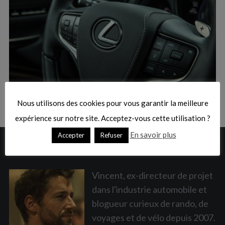
:
S
e
a
Nous utilisons des cookies pour vous garantir la meilleure
r
c
expérience sur notre site. Acceptez-vous cette utilisation ?
h
En savoir plus
Accepter
Refuser
f
A PROPOS
o
r
:
Vincent, ex-directeur de projet
dans l'industrie automobile et
blogueur curieux de rando, de
voyages et de vélo depuis 2007.