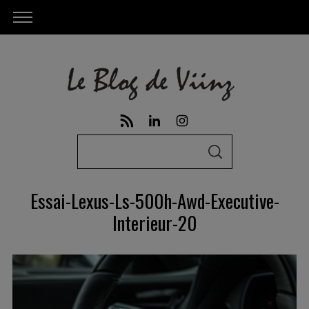
S
S
e
E
A
a
R
Essai-Lexus-Ls-500h-Awd-Executive-
C
r
H
Interieur-20
c
h
f
o
r