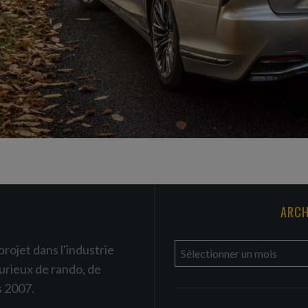
ARCH
a
projet dans l'industrie
r
urieux de rando, de
c
s 2007.
h