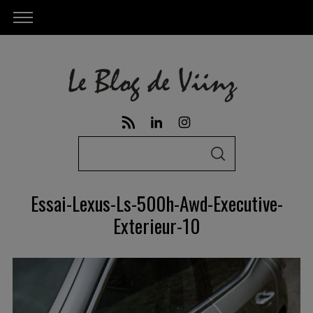
S
S
e
E
A
a
R
Essai-Lexus-Ls-500h-Awd-Executive-
C
r
H
Exterieur-10
c
h
f
o
r