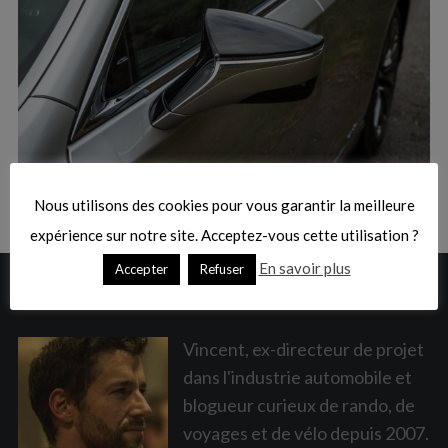
:
S
e
a
Nous utilisons des cookies pour vous garantir la meilleure
r
c
expérience sur notre site. Acceptez-vous cette utilisation ?
h
En savoir plus
Accepter
Refuser
f
A PROPOS
o
r
:
Vincent, ex-directeur de projet
dans l'industrie automobile et
blogueur curieux de rando, de
voyages et de vélo depuis 2007.