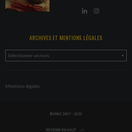
ARCHIVES ET MENTIONS LÉGALES
a
r
c
h
Mentions légales
i
v
e
s
©VIINZ 2007 - 2025
e
t
REVENIR EN HAUT