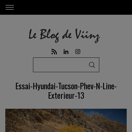
S
S
e
E
A
a
R
Essai-Hyundai-Tucson-Phev-N-Line-
C
r
H
Exterieur-13
c
h
f
o
r