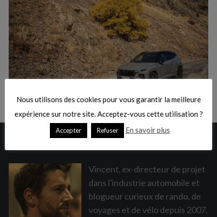
:
S
e
a
Nous utilisons des cookies pour vous garantir la meilleure
r
c
expérience sur notre site. Acceptez-vous cette utilisation ?
h
En savoir plus
Accepter
Refuser
f
A PROPOS
o
r
:
Vincent, ex-directeur de projet
dans l'industrie automobile et
blogueur curieux de rando, de
voyages et de vélo depuis 2007.