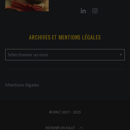
ARCHIVES ET MENTIONS LÉGALES
a
r
c
h
Mentions légales
i
v
e
s
©VIINZ 2007 - 2025
e
t
REVENIR EN HAUT