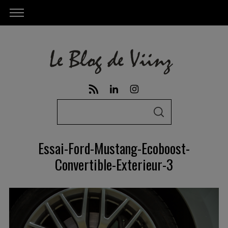
S
S
e
E
A
a
R
Essai-Ford-Mustang-Ecoboost-
C
r
H
Convertible-Exterieur-3
c
h
f
o
r