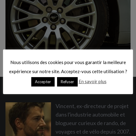
:
S
e
a
Nous utilisons des cookies pour vous garantir la meilleure
r
c
expérience sur notre site. Acceptez-vous cette utilisation ?
h
En savoir plus
Accepter
Refuser
f
A PROPOS
o
r
:
Vincent, ex-directeur de projet
dans l'industrie automobile et
blogueur curieux de rando, de
voyages et de vélo depuis 2007.