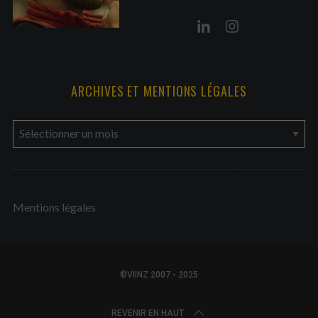
ARCHIVES ET MENTIONS LÉGALES
a
r
c
h
Mentions légales
i
v
e
s
©VIINZ 2007 - 2025
e
t
REVENIR EN HAUT