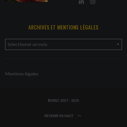
ARCHIVES ET MENTIONS LÉGALES
a
r
c
h
Mentions légales
i
v
e
s
©VIINZ 2007 - 2025
e
t
REVENIR EN HAUT
m