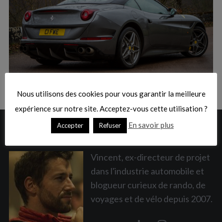
:
S
e
a
Nous utilisons des cookies pour vous garantir la meilleure
r
c
expérience sur notre site. Acceptez-vous cette utilisation ?
h
En savoir plus
Accepter
Refuser
A PROPOS
f
o
r
Vincent, ex-directeur de projet
:
dans l'industrie automobile et
blogueur curieux de rando, de
voyages et de vélo depuis 2007.