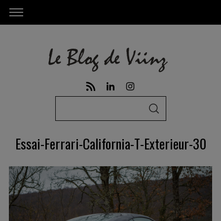
S
S
e
E
A
a
R
Essai-Ferrari-California-T-Exterieur-30
C
r
H
c
h
f
o
r