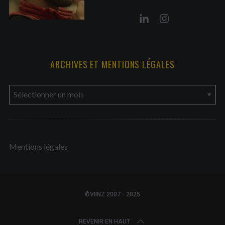
ARCHIVES ET MENTIONS LÉGALES
a
r
c
h
Mentions légales
i
v
e
s
©VIINZ 2007 - 2025
e
t
REVENIR EN HAUT