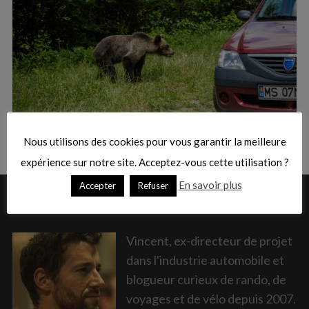
:
S
e
a
Nous utilisons des cookies pour vous garantir la meilleure
r
c
expérience sur notre site. Acceptez-vous cette utilisation ?
h
En savoir plus
Accepter
Refuser
f
A PROPOS
o
r
:
Vincent, ex-directeur de projet
dans l'industrie automobile et
blogueur curieux de rando, de
voyages et de vélo depuis 2007.