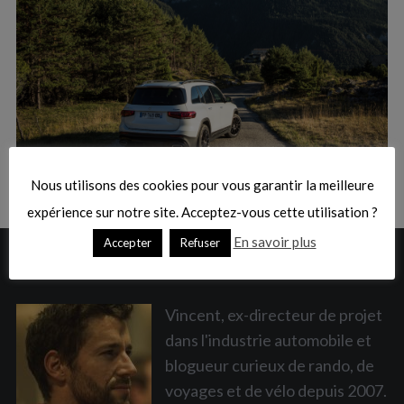
:
S
e
a
Nous utilisons des cookies pour vous garantir la meilleure
r
c
expérience sur notre site. Acceptez-vous cette utilisation ?
h
En savoir plus
Accepter
Refuser
f
A PROPOS
o
r
:
Vincent, ex-directeur de projet
dans l'industrie automobile et
blogueur curieux de rando, de
voyages et de vélo depuis 2007.