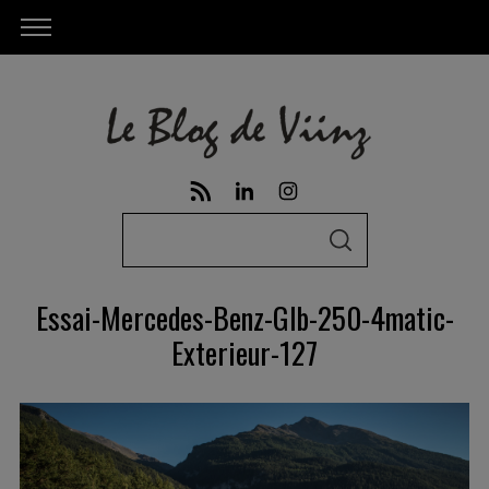
S
S
e
E
A
a
R
Essai-Mercedes-Benz-Glb-250-4matic-
C
r
H
Exterieur-127
c
h
f
o
r