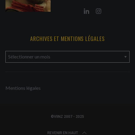
ARCHIVES ET MENTIONS LÉGALES
a
r
c
h
Mentions légales
i
v
e
s
©VIINZ 2007 - 2025
e
t
REVENIR EN HAUT