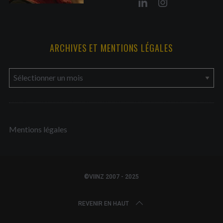
ARCHIVES ET MENTIONS LÉGALES
a
r
c
h
Mentions légales
i
v
e
s
©VIINZ 2007 - 2025
e
t
REVENIR EN HAUT
m