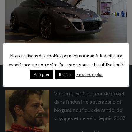
:
S
e
a
Nous utilisons des cookies pour vous garantir la meilleure
r
c
expérience sur notre site. Acceptez-vous cette utilisation ?
h
En savoir plus
Accepter
Refuser
A PROPOS
f
o
r
Vincent, ex-directeur de projet
:
dans l'industrie automobile et
blogueur curieux de rando, de
voyages et de vélo depuis 2007.