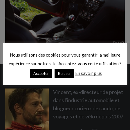
:
S
e
a
Nous utilisons des cookies pour vous garantir la meilleure
r
c
expérience sur notre site. Acceptez-vous cette utilisation ?
h
En savoir plus
Accepter
Refuser
A PROPOS
f
o
r
Vincent, ex-directeur de projet
:
dans l'industrie automobile et
blogueur curieux de rando, de
voyages et de vélo depuis 2007.