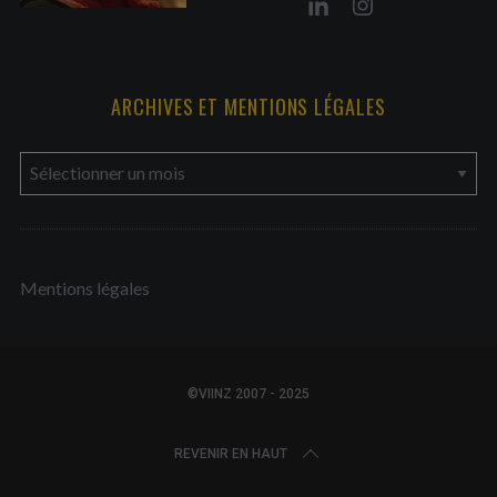
ARCHIVES ET MENTIONS LÉGALES
a
r
c
h
Mentions légales
i
v
e
s
©VIINZ 2007 - 2025
e
t
REVENIR EN HAUT
m