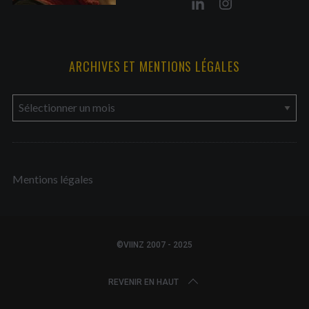
ARCHIVES ET MENTIONS LÉGALES
a
r
c
h
Mentions légales
i
v
e
s
©VIINZ 2007 - 2025
e
t
REVENIR EN HAUT
m