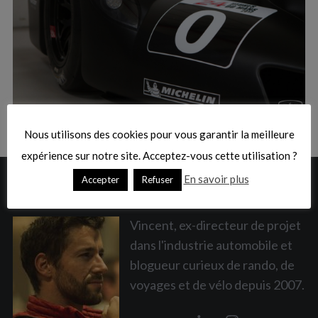
:
S
e
a
Nous utilisons des cookies pour vous garantir la meilleure
r
c
expérience sur notre site. Acceptez-vous cette utilisation ?
h
En savoir plus
Accepter
Refuser
A PROPOS
f
o
r
Vincent, ex-directeur de projet
:
dans l'industrie automobile et
blogueur curieux de rando, de
voyages et de vélo depuis 2007.