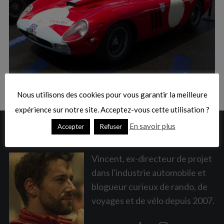
:
S
e
a
Nous utilisons des cookies pour vous garantir la meilleure
r
c
expérience sur notre site. Acceptez-vous cette utilisation ?
h
En savoir plus
Accepter
Refuser
A PROPOS
f
o
r
Vincent, ex-directeur de projet
:
dans l'industrie automobile et
blogueur curieux de rando, de
voyages et de vélo depuis 2007.