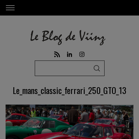
S
S
e
E
A
a
R
Le_mans_classic_ferrari_250_GTO_13
C
r
H
c
h
f
o
r