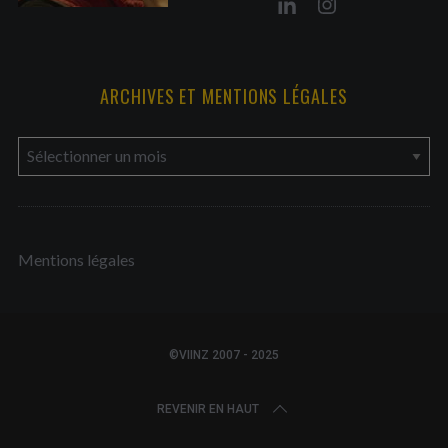
ARCHIVES ET MENTIONS LÉGALES
a
r
c
h
Mentions légales
i
v
e
s
©VIINZ 2007 - 2025
e
t
REVENIR EN HAUT
m