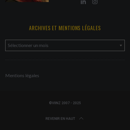
ARCHIVES ET MENTIONS LÉGALES
a
r
c
h
Mentions légales
i
v
e
s
©VIINZ 2007 - 2025
e
t
REVENIR EN HAUT
m