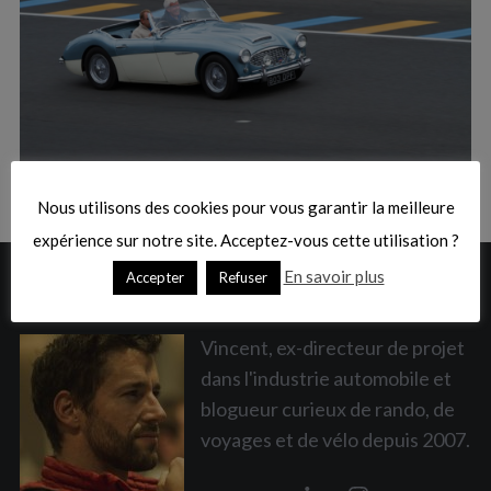
:
S
e
a
Nous utilisons des cookies pour vous garantir la meilleure
r
c
expérience sur notre site. Acceptez-vous cette utilisation ?
h
En savoir plus
Accepter
Refuser
A PROPOS
f
o
r
Vincent, ex-directeur de projet
:
dans l'industrie automobile et
blogueur curieux de rando, de
voyages et de vélo depuis 2007.