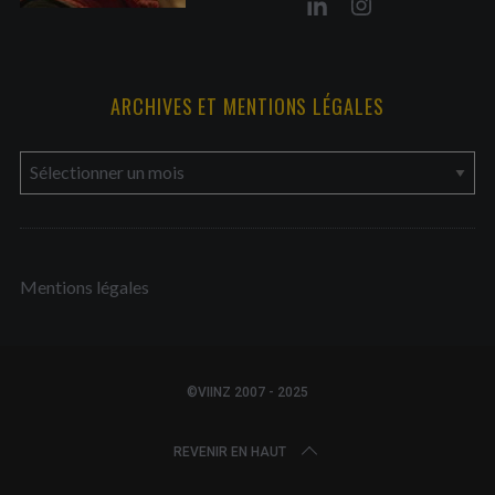
ARCHIVES ET MENTIONS LÉGALES
a
r
c
h
Mentions légales
i
v
e
s
©VIINZ 2007 - 2025
e
t
REVENIR EN HAUT
m