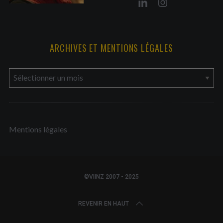
ARCHIVES ET MENTIONS LÉGALES
a
r
c
h
Mentions légales
i
v
e
s
©VIINZ 2007 - 2025
e
t
REVENIR EN HAUT
m