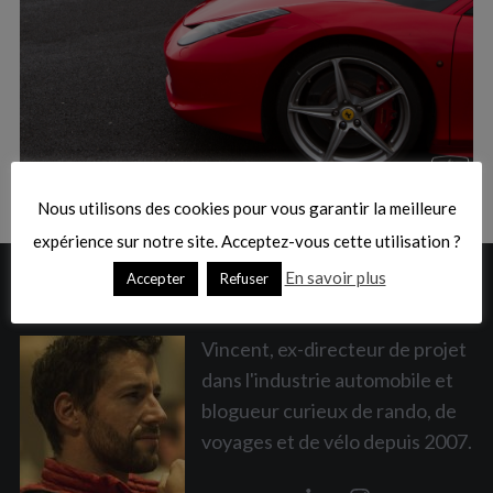
:
S
e
a
Nous utilisons des cookies pour vous garantir la meilleure
r
c
expérience sur notre site. Acceptez-vous cette utilisation ?
h
En savoir plus
Accepter
Refuser
A PROPOS
f
o
r
Vincent, ex-directeur de projet
:
dans l'industrie automobile et
blogueur curieux de rando, de
voyages et de vélo depuis 2007.