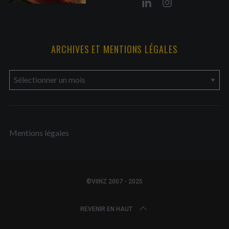
ARCHIVES ET MENTIONS LÉGALES
a
r
c
h
Mentions légales
i
v
e
s
©VIINZ 2007 - 2025
e
t
REVENIR EN HAUT
m