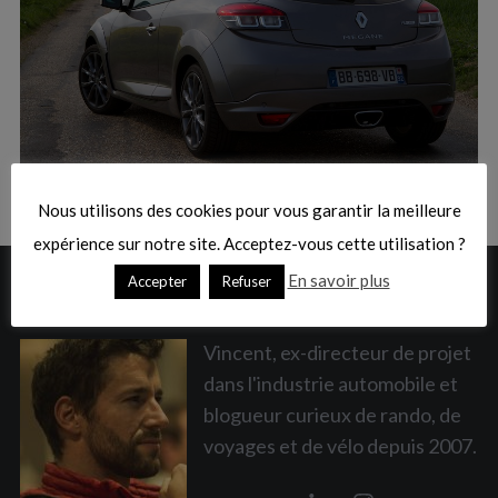
:
S
e
a
Nous utilisons des cookies pour vous garantir la meilleure
r
c
expérience sur notre site. Acceptez-vous cette utilisation ?
h
En savoir plus
Accepter
Refuser
A PROPOS
f
o
r
Vincent, ex-directeur de projet
:
dans l'industrie automobile et
blogueur curieux de rando, de
voyages et de vélo depuis 2007.