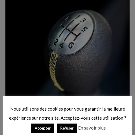
:
S
e
a
r
Nous utilisons des cookies pour vous garantir la meilleure
c
h
expérience sur notre site. Acceptez-vous cette utilisation ?
f
En savoir plus
Accepter
Refuser
o