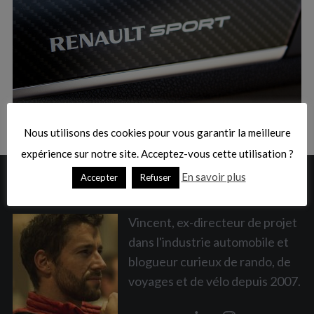
:
S
e
a
Nous utilisons des cookies pour vous garantir la meilleure
r
c
expérience sur notre site. Acceptez-vous cette utilisation ?
h
En savoir plus
Accepter
Refuser
A PROPOS
f
o
r
Vincent, ex-directeur de projet
:
dans l'industrie automobile et
blogueur curieux de rando, de
voyages et de vélo depuis 2007.