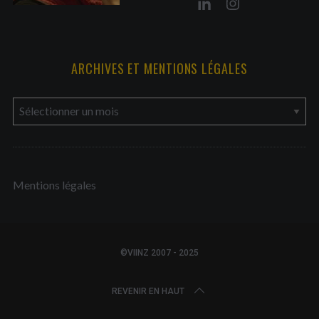
ARCHIVES ET MENTIONS LÉGALES
a
r
c
h
Mentions légales
i
v
e
s
©VIINZ 2007 - 2025
e
t
REVENIR EN HAUT
m