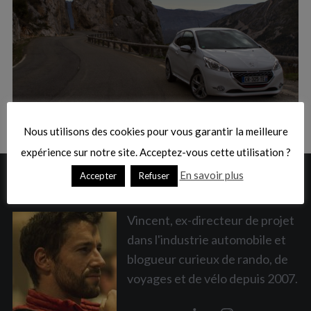
:
S
e
a
Nous utilisons des cookies pour vous garantir la meilleure
r
c
expérience sur notre site. Acceptez-vous cette utilisation ?
h
En savoir plus
Accepter
Refuser
A PROPOS
f
o
r
Vincent, ex-directeur de projet
:
dans l'industrie automobile et
blogueur curieux de rando, de
voyages et de vélo depuis 2007.