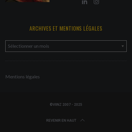
ARCHIVES ET MENTIONS LÉGALES
a
r
c
h
Mentions légales
i
v
e
s
©VIINZ 2007 - 2025
e
t
REVENIR EN HAUT
m