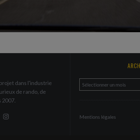
ARCH
a
projet dans l'industrie
r
urieux de rando, de
c
s 2007.
h
Mentions légales
i
v
e