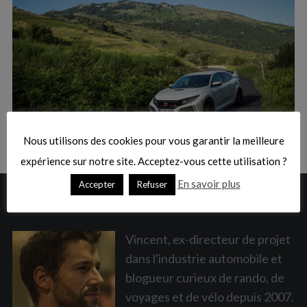
:
S
e
a
Nous utilisons des cookies pour vous garantir la meilleure
r
c
expérience sur notre site. Acceptez-vous cette utilisation ?
h
En savoir plus
Accepter
Refuser
f
A PROPOS
o
r
:
Vincent, ex-directeur de projet
dans l'industrie automobile et
blogueur curieux de rando, de
voyages et de vélo depuis 2007.