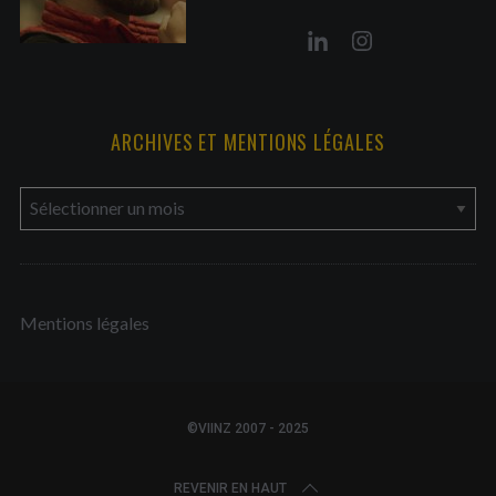
ARCHIVES ET MENTIONS LÉGALES
a
r
c
h
Mentions légales
i
v
e
s
©VIINZ 2007 - 2025
e
t
REVENIR EN HAUT