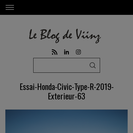
S
S
e
E
A
a
R
Essai-Honda-Civic-Type-R-2019-
C
r
H
Exterieur-63
c
h
f
o
r