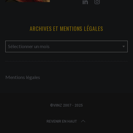
ARCHIVES ET MENTIONS LÉGALES
a
r
c
h
Mentions légales
i
v
e
s
©VIINZ 2007 - 2025
e
t
REVENIR EN HAUT
m