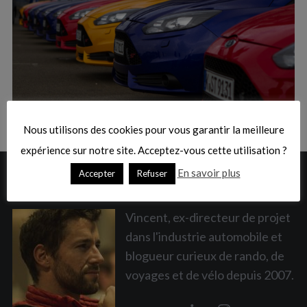
:
S
e
a
Nous utilisons des cookies pour vous garantir la meilleure
r
c
expérience sur notre site. Acceptez-vous cette utilisation ?
h
En savoir plus
Accepter
Refuser
A PROPOS
f
o
r
Vincent, ex-directeur de projet
:
dans l'industrie automobile et
blogueur curieux de rando, de
voyages et de vélo depuis 2007.