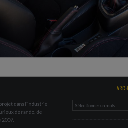
ARCH
a
projet dans l'industrie
r
urieux de rando, de
c
s 2007.
h