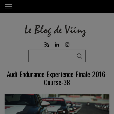
S
S
e
E
A
a
R
Audi-Endurance-Experience-Finale-2016-
C
r
H
Course-38
c
h
f
o
r