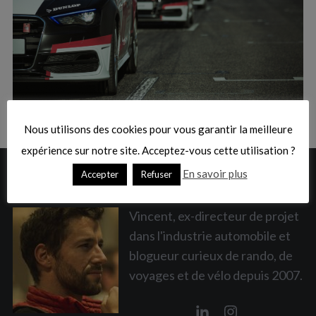
:
S
e
a
Nous utilisons des cookies pour vous garantir la meilleure
r
expérience sur notre site. Acceptez-vous cette utilisation ?
c
h
En savoir plus
A PROPOS
Accepter
Refuser
f
o
r
Vincent, ex-directeur de projet
:
dans l'industrie automobile et
blogueur curieux de rando, de
voyages et de vélo depuis 2007.