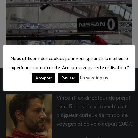
:
S
e
a
Nous utilisons des cookies pour vous garantir la meilleure
r
c
expérience sur notre site. Acceptez-vous cette utilisation ?
h
En savoir plus
Accepter
Refuser
A PROPOS
f
o
r
Vincent, ex-directeur de projet
:
dans l'industrie automobile et
blogueur curieux de rando, de
voyages et de vélo depuis 2007.