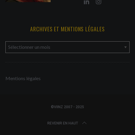
ARCHIVES ET MENTIONS LÉGALES
a
r
c
h
Mentions légales
i
v
e
s
©VIINZ 2007 - 2025
e
t
REVENIR EN HAUT
m