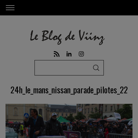
S
S
e
E
A
a
R
24h_le_mans_nissan_parade_pilotes_22
C
r
H
c
h
f
o
r