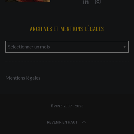
ARCHIVES ET MENTIONS LÉGALES
a
r
c
h
Mentions légales
i
v
e
s
©VIINZ 2007 - 2025
e
t
REVENIR EN HAUT
m