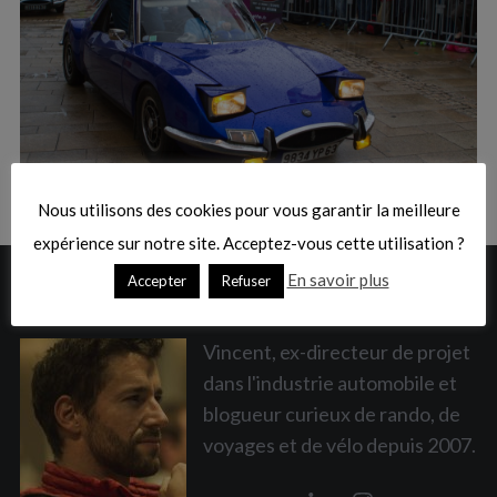
:
S
e
a
Nous utilisons des cookies pour vous garantir la meilleure
r
c
expérience sur notre site. Acceptez-vous cette utilisation ?
h
En savoir plus
Accepter
Refuser
A PROPOS
f
o
r
Vincent, ex-directeur de projet
:
dans l'industrie automobile et
blogueur curieux de rando, de
voyages et de vélo depuis 2007.