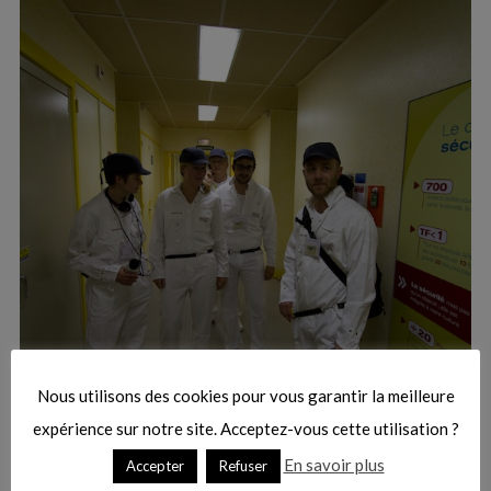
:
S
e
a
r
Nous utilisons des cookies pour vous garantir la meilleure
c
h
expérience sur notre site. Acceptez-vous cette utilisation ?
f
En savoir plus
Accepter
Refuser
o