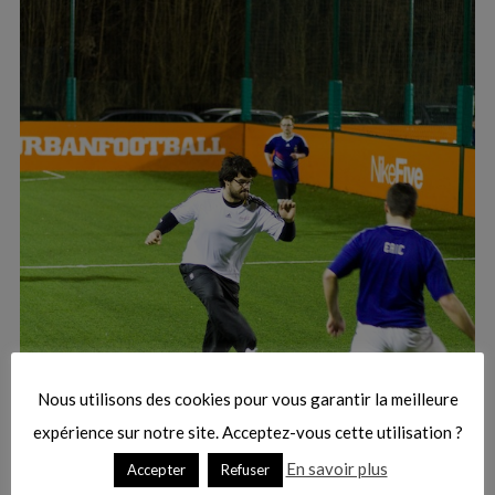
:
S
e
a
r
Nous utilisons des cookies pour vous garantir la meilleure
c
h
expérience sur notre site. Acceptez-vous cette utilisation ?
f
En savoir plus
Accepter
Refuser
o