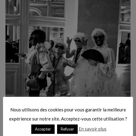
:
S
e
a
r
Nous utilisons des cookies pour vous garantir la meilleure
c
h
expérience sur notre site. Acceptez-vous cette utilisation ?
f
En savoir plus
Accepter
Refuser
o